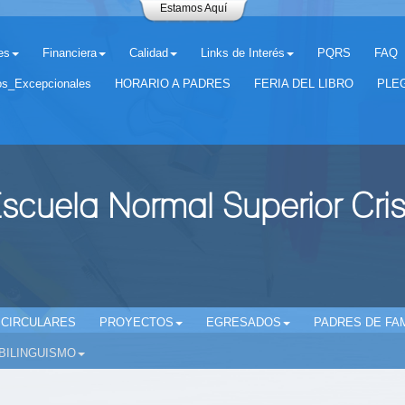
Estamos Aquí
es
Financiera
Calidad
Links de Interés
PQRS
FAQ
os_Excepcionales
HORARIO A PADRES
FERIA DEL LIBRO
PLEG
scuela Normal Superior Cri
CIRCULARES
PROYECTOS
EGRESADOS
PADRES DE FAM
BILINGUISMO