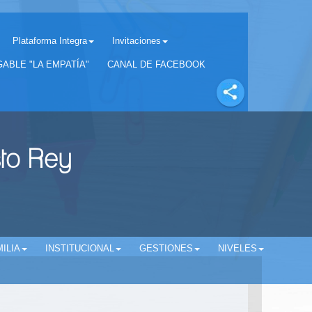
Plataforma Integra
Invitaciones
Separador matricula 2022 para estudiantes antiguos
ABLE "LA EMPATÍA"
CANAL DE FACEBOOK
sto Rey
ILIA
INSTITUCIONAL
GESTIONES
NIVELES