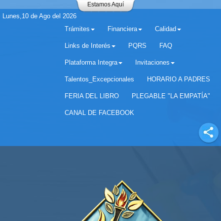
Estamos Aquí
Lunes,10 de Ago del 2026
Trámites
Financiera
Calidad
Links de Interés
PQRS
FAQ
Plataforma Integra
Invitaciones
Separador matricula 2022 para estudiantes antiguos
Talentos_Excepcionales
HORARIO A PADRES
FERIA DEL LIBRO
PLEGABLE "LA EMPATÍA"
CANAL DE FACEBOOK