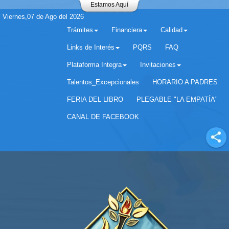
Estamos Aquí
Viernes,07 de Ago del 2026
Trámites
Financiera
Calidad
Links de Interés
PQRS
FAQ
Plataforma Integra
Invitaciones
Separador matricula 2022 para estudiantes antiguos
Talentos_Excepcionales
HORARIO A PADRES
FERIA DEL LIBRO
PLEGABLE "LA EMPATÍA"
CANAL DE FACEBOOK