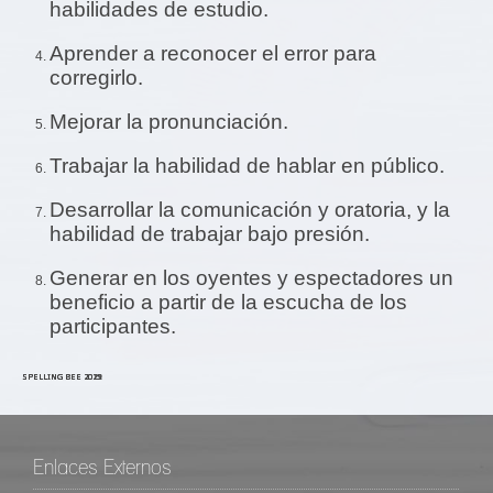
habilidades de estudio.
Aprender a reconocer el error para
corregirlo.
Mejorar la pronunciación.
Trabajar la habilidad de hablar en público.
Desarrollar la comunicación y oratoria, y la
habilidad de trabajar bajo presión.
Generar en los oyentes y espectadores un
beneficio a partir de la escucha de los
participantes.
SPELLING BEE 2025
SPELLING BEE 2023
SPELLING BEE 2022
SPELLING BEE 2019
Enlaces Externos