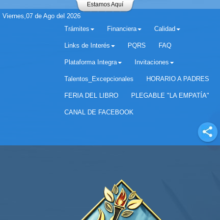
Estamos Aquí
Viernes,07 de Ago del 2026
Trámites
Financiera
Calidad
Links de Interés
PQRS
FAQ
Plataforma Integra
Invitaciones
Separador matricula 2022 para estudiantes antiguos
Talentos_Excepcionales
HORARIO A PADRES
FERIA DEL LIBRO
PLEGABLE "LA EMPATÍA"
CANAL DE FACEBOOK