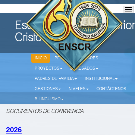
Escuela Normal Superior
Cristo Rey
INICIO
PFC
CIRCULARES
PROYECTOS
EGRESADOS
PADRES DE FAMILIA
INSTITUCIONAL
GESTIONES
NIVELES
CONTÁCTENOS
BILINGUISMO
DOCUMENTOS DE CONVIVENCIA
2026