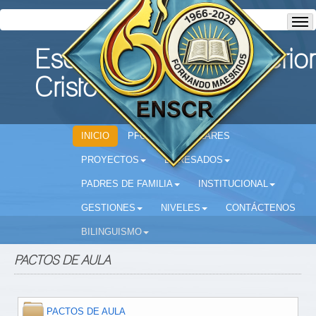
Escuela Normal Superior
Cristo Rey
INICIO
PFC
CIRCULARES
PROYECTOS
EGRESADOS
PADRES DE FAMILIA
INSTITUCIONAL
GESTIONES
NIVELES
CONTÁCTENOS
BILINGUISMO
PACTOS DE AULA
PACTOS DE AULA