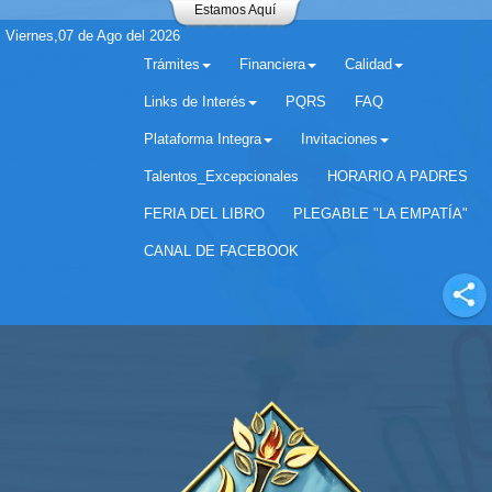
Estamos Aquí
Viernes,07 de Ago del 2026
Trámites
Financiera
Calidad
Links de Interés
PQRS
FAQ
Plataforma Integra
Invitaciones
Separador matricula 2022 para estudiantes antiguos
Talentos_Excepcionales
HORARIO A PADRES
FERIA DEL LIBRO
PLEGABLE "LA EMPATÍA"
CANAL DE FACEBOOK