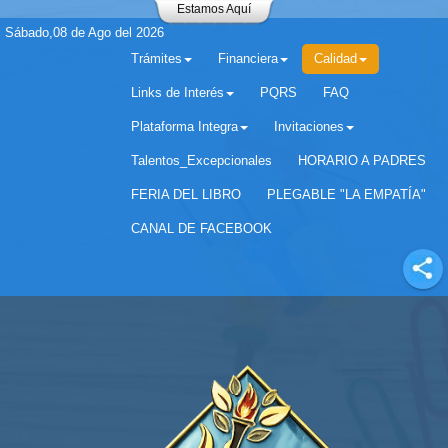
Estamos Aquí
Sábado,08 de Ago del 2026
Trámites
Financiera
Calidad
Links de Interés
PQRS
FAQ
Plataforma Integra
Invitaciones
Separador matricula 2022 para estudiantes antiguos
Talentos_Excepcionales
HORARIO A PADRES
FERIA DEL LIBRO
PLEGABLE "LA EMPATÍA"
CANAL DE FACEBOOK