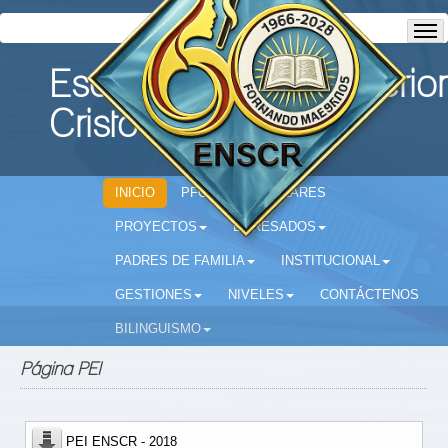
Escuela Normal Superior
Cristo Rey
INICIO
PFC
CIRCULARES
PROYECTOS
EGRESADOS
PADRES DE FAMILIA
INSTITUCIONAL
GESTIONES
NIVELES
CONTÁCTENOS
BILINGUISMO
Página PEI
PEI ENSCR - 2018