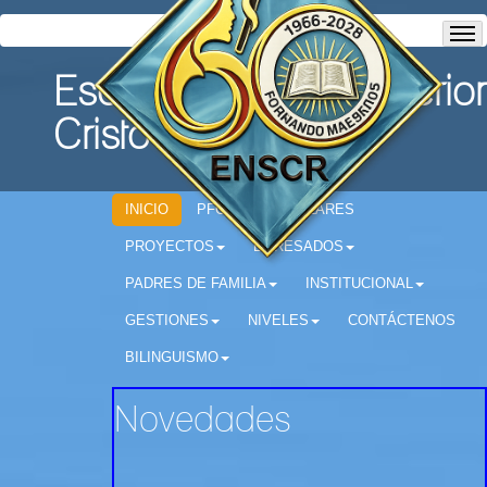
Escuela Normal Superior
Cristo Rey
INICIO
PFC
CIRCULARES
PROYECTOS
EGRESADOS
PADRES DE FAMILIA
INSTITUCIONAL
GESTIONES
NIVELES
CONTÁCTENOS
BILINGUISMO
Novedades