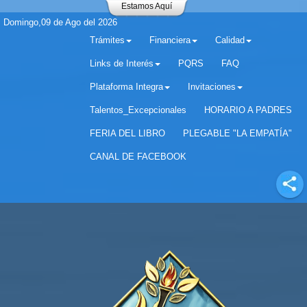
Estamos Aquí
Domingo,09 de Ago del 2026
Trámites
Financiera
Calidad
Links de Interés
PQRS
FAQ
Plataforma Integra
Invitaciones
Separador matricula 2022 para estudiantes antiguos
Talentos_Excepcionales
HORARIO A PADRES
FERIA DEL LIBRO
PLEGABLE "LA EMPATÍA"
CANAL DE FACEBOOK