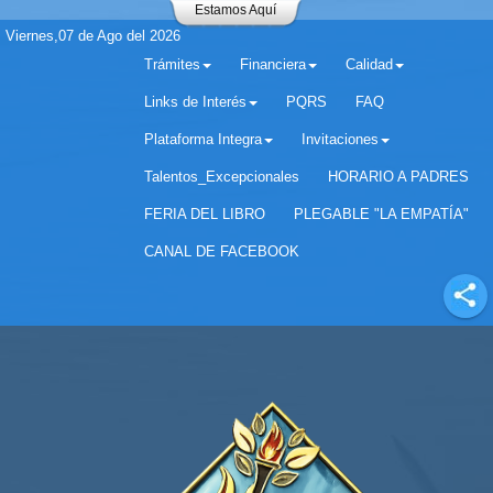
Estamos Aquí
Viernes,07 de Ago del 2026
Trámites
Financiera
Calidad
Links de Interés
PQRS
FAQ
Plataforma Integra
Invitaciones
Separador matricula 2022 para estudiantes antiguos
Talentos_Excepcionales
HORARIO A PADRES
FERIA DEL LIBRO
PLEGABLE "LA EMPATÍA"
CANAL DE FACEBOOK