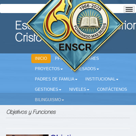
Escuela Normal Superior
Cristo Rey
INICIO
PFC
CIRCULARES
PROYECTOS
EGRESADOS
PADRES DE FAMILIA
INSTITUCIONAL
GESTIONES
NIVELES
CONTÁCTENOS
BILINGUISMO
Objetivos y Funciones