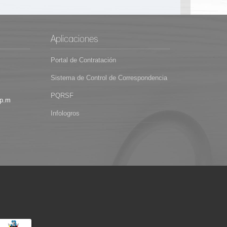
Aplicaciones
Portal de Contratación
Sistema de Control de Correspondencia
PQRSF
 p.m
Infologros