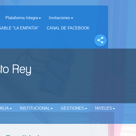
Plataforma Integra
Invitaciones
Separador matricula 2022 para estudiantes antiguos
ABLE "LA EMPATÍA"
CANAL DE FACEBOOK
sto Rey
ILIA
INSTITUCIONAL
GESTIONES
NIVELES