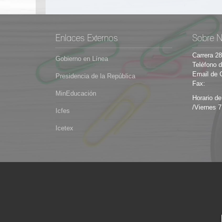
Enlaces Externos
Sobre N
Carrera 2
Gobierno en Línea
Teléfono d
Email de 
Presidencia de la República
Fax:
MinEducación
Horario de
/Viernes 7
Icfes
Icetex