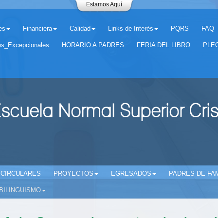
Estamos Aquí
es
Financiera
Calidad
Links de Interés
PQRS
FAQ
os_Excepcionales
HORARIO A PADRES
FERIA DEL LIBRO
PLEG
scuela Normal Superior Cri
CIRCULARES
PROYECTOS
EGRESADOS
PADRES DE FAM
BILINGUISMO