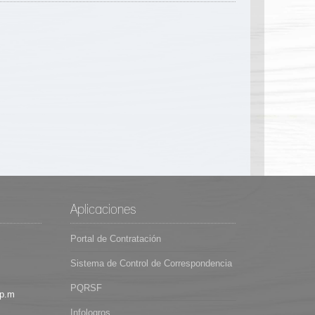
Aplicaciones
Portal de Contratación
Sistema de Control de Correspondencia
PQRSF
 p.m
Infologros