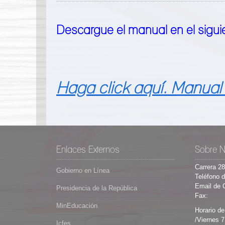
Descargue el manual en el siguien
Haga click aquí. Manual 
Enlaces Externos
Sobre N
Carrera 2
Gobierno en Línea
Teléfono d
Email de 
Presidencia de la República
Fax:
MinEducación
Horario de
/Viernes 7
Icfes