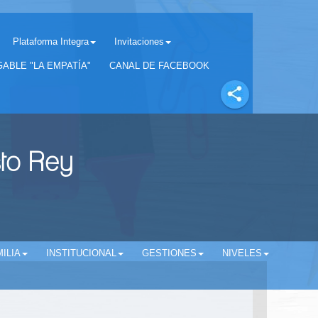
Plataforma Integra
Invitaciones
Separador matricula 2022 para estudiantes antiguos
ABLE "LA EMPATÍA"
CANAL DE FACEBOOK
sto Rey
ILIA
INSTITUCIONAL
GESTIONES
NIVELES