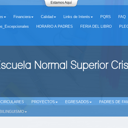
Estamos Aquí
es
Financiera
Calidad
Links de Interés
PQRS
FAQ
os_Excepcionales
HORARIO A PADRES
FERIA DEL LIBRO
PLEG
scuela Normal Superior Cri
CIRCULARES
PROYECTOS
EGRESADOS
PADRES DE FAM
BILINGUISMO