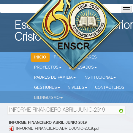
Escuela Normal Superior
Cristo Rey
INICIO
PFC
CIRCULARES
PROYECTOS
EGRESADOS
PADRES DE FAMILIA
INSTITUCIONAL
GESTIONES
NIVELES
CONTÁCTENOS
BILINGUISMO
INFORME FINANCIERO ABRIL-JUNIO-2019
INFORME FINANCIERO ABRIL-JUNIO-2019
INFORME FINANCIERO ABRIL-JUNIO-2019.pdf