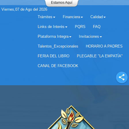
Estamos Aquí
Viernes,07 de Ago del 2026
Trámites
Financiera
Calidad
Links de Interés
PQRS
FAQ
Plataforma Integra
Invitaciones
Separador matricula 2022 para estudiantes antiguos
Talentos_Excepcionales
HORARIO A PADRES
FERIA DEL LIBRO
PLEGABLE "LA EMPATÍA"
CANAL DE FACEBOOK