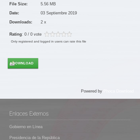
File Size:
5.56 MB
Date:
03 Septiembre 2019
Downloads:
2 x
Rating
: 0 / 0 vote
Only registered and logged in users can rate this file
Powered by
Phoca Download
Enlaces Externos
Gobierno en Línea
Presidencia de la República