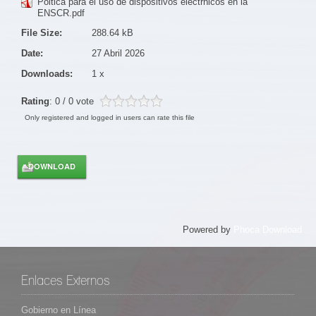
Poltica para el uso de dispositivos electrnicos en la
ENSCR.pdf
File Size:
288.64 kB
Date:
27 Abril 2026
Downloads:
1 x
Rating
: 0 / 0 vote
Only registered and logged in users can rate this file
Powered by
Phoca Download
Enlaces Externos
Gobierno en Línea