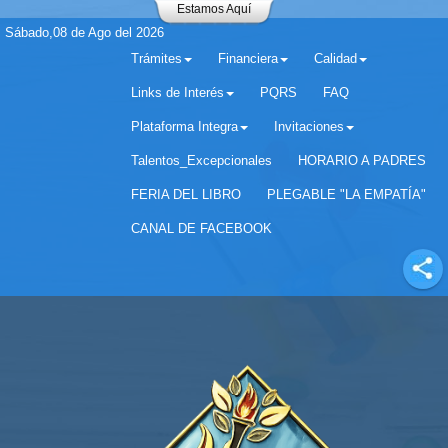
Estamos Aquí
Sábado,08 de Ago del 2026
Trámites
Financiera
Calidad
Links de Interés
PQRS
FAQ
Plataforma Integra
Invitaciones
Separador matricula 2022 para estudiantes antiguos
Talentos_Excepcionales
HORARIO A PADRES
FERIA DEL LIBRO
PLEGABLE "LA EMPATÍA"
CANAL DE FACEBOOK