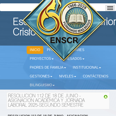
Escuela Normal Superior
Cristo Rey
INICIO
PFC
CIRCULARES
PROYECTOS
EGRESADOS
PADRES DE FAMILIA
INSTITUCIONAL
GESTIONES
NIVELES
CONTÁCTENOS
BILINGUISMO
RESOLUCION 112 DE 18 DE JUNIO -
ASIGNACION ACADÉMICA Y JORNADA
LABORAL 2025-SEGUNDO SEMESTRE