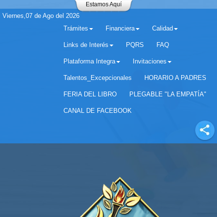
Estamos Aquí
Viernes,07 de Ago del 2026
Trámites
Financiera
Calidad
Links de Interés
PQRS
FAQ
Plataforma Integra
Invitaciones
Separador matricula 2022 para estudiantes antiguos
Talentos_Excepcionales
HORARIO A PADRES
FERIA DEL LIBRO
PLEGABLE "LA EMPATÍA"
CANAL DE FACEBOOK