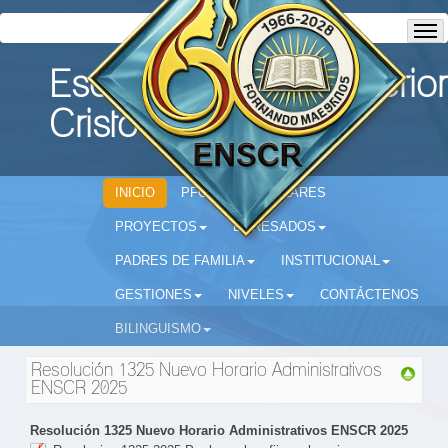
Escuela Normal Superior
Cristo Rey
INICIO
PFC
CIRCULARES
PROYECTOS
EGRESADOS
PADRES DE FAMILIA
INSTITUCIONAL
GESTIONES
NIVELES
CONTÁCTENOS
BILINGUISMO
Resolución 1325 Nuevo Horario Administrativos
ENSCR 2025
Resolución 1325 Nuevo Horario Administrativos ENSCR 2025