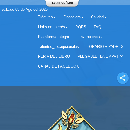
Estamos Aquí
Sábado,08 de Ago del 2026
Trámites
Financiera
Calidad
Links de Interés
PQRS
FAQ
Plataforma Integra
Invitaciones
Separador matricula 2022 para estudiantes antiguos
Talentos_Excepcionales
HORARIO A PADRES
FERIA DEL LIBRO
PLEGABLE "LA EMPATÍA"
CANAL DE FACEBOOK