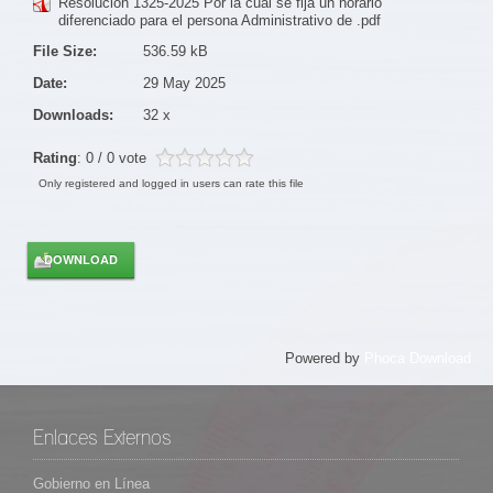
Resolucion 1325-2025 Por la cual se fija un horario
diferenciado para el persona Administrativo de .pdf
File Size:
536.59 kB
Date:
29 May 2025
Downloads:
32 x
Rating
: 0 / 0 vote
Only registered and logged in users can rate this file
Powered by
Phoca Download
Enlaces Externos
Gobierno en Línea