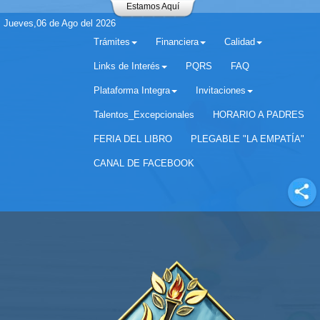
Estamos Aquí
Jueves,06 de Ago del 2026
Trámites
Financiera
Calidad
Links de Interés
PQRS
FAQ
Plataforma Integra
Invitaciones
Separador matricula 2022 para estudiantes antiguos
Talentos_Excepcionales
HORARIO A PADRES
FERIA DEL LIBRO
PLEGABLE "LA EMPATÍA"
CANAL DE FACEBOOK