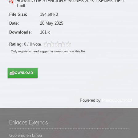
HORARIO DE ATENCION A PADRES-2025-1 SEMESTRE-1-
1.pdf
File Size:
394.68 kB
Date:
20 May 2025
Downloads:
101 x
Rating
: 0 / 0 vote
Only registered and logged in users can rate this file
Powered by
Phoca Download
Enlaces Externos
Gobierno en Línea