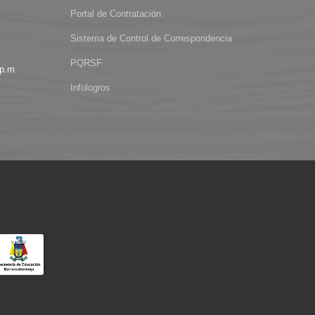
Portal de Contratación
Sistema de Control de Correspondencia
PQRSF
 p.m
Infologros