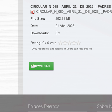
CIRCULAR_N_089__ABRIL_21__DE_2025_-_PADRE
CIRCULAR_N_089__ABRIL_21__DE_2025_-_PAD
File Size:
292.58 kB
Date:
21 Abril 2025
Downloads:
3 x
Rating
: 0 / 0 vote
Only registered and logged in users can rate this file
Enlaces Externos
Sobre N