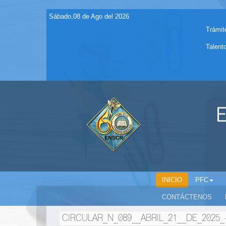
Sábado,08 de Ago del 2026
Trámit
Talent
E
INICIO
PFC
CONTÁCTENOS
CIRCULAR_N_089__ABRIL_21__DE_2025_