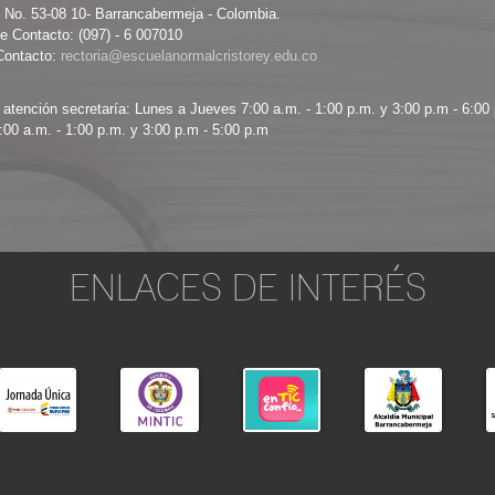
8 No. 53-08 10- Barrancabermeja - Colombia.
e Contacto: (097) - 6 007010
Contacto:
 atención secretaría: Lunes a Jueves 7:00 a.m. - 1:00 p.m. y 3:00 p.m - 6:00
:00 a.m. - 1:00 p.m. y 3:00 p.m - 5:00 p.m
ENLACES DE INTERÉS