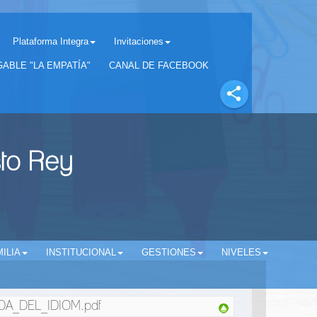
Plataforma Integra
Invitaciones
Separador matricula 2022 para estudiantes antiguos
ABLE "LA EMPATÍA"
CANAL DE FACEBOOK
sto Rey
ILIA
INSTITUCIONAL
GESTIONES
NIVELES
A_DEL_IDIOM.pdf