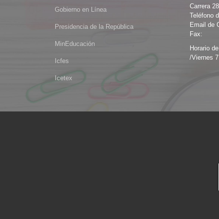
Carrera 2
Gobierno en Línea
Teléfono d
Email de 
Presidencia de la República
Fax:
MinEducación
Horario de
/Viernes 7
Icfes
Icetex