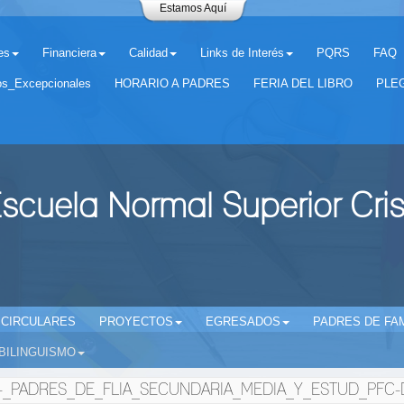
Estamos Aquí
es
Financiera
Calidad
Links de Interés
PQRS
FAQ
os_Excepcionales
HORARIO A PADRES
FERIA DEL LIBRO
PLEG
scuela Normal Superior Cri
CIRCULARES
PROYECTOS
EGRESADOS
PADRES DE FAM
BILINGUISMO
-_PADRES_DE_FLIA_SECUNDARIA_MEDIA_Y_ESTUD_PFC-D