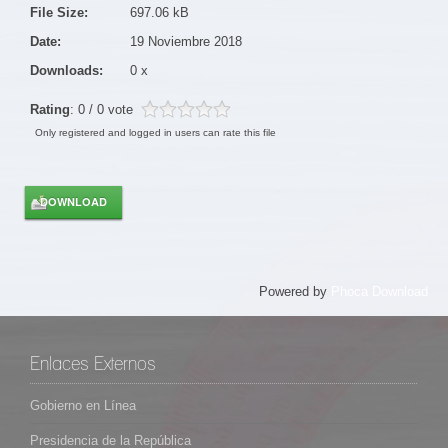
File Size:
697.06 kB
Date:
19 Noviembre 2018
Downloads:
0 x
Rating
: 0 / 0 vote
Only registered and logged in users can rate this file
Powered by
Phoca Download
Enlaces Externos
Gobierno en Línea
Presidencia de la República