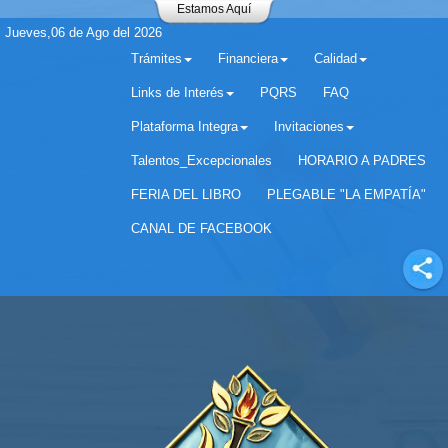
Estamos Aquí
Jueves,06 de Ago del 2026
Trámites
Financiera
Calidad
Links de Interés
PQRS
FAQ
Plataforma Integra
Invitaciones
Separador matricula 2022 para estudiantes antiguos
Talentos_Excepcionales
HORARIO A PADRES
FERIA DEL LIBRO
PLEGABLE "LA EMPATÍA"
CANAL DE FACEBOOK