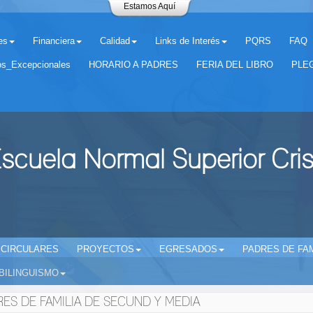
Estamos Aquí
es
Financiera
Calidad
Links de Interés
PQRS
FAQ
os_Excepcionales
HORARIO A PADRES
FERIA DEL LIBRO
PLEG
scuela Normal Superior Cri
CIRCULARES
PROYECTOS
EGRESADOS
PADRES DE FAM
BILINGUISMO
RES DE FAMILIA DE SECUND Y MEDIA