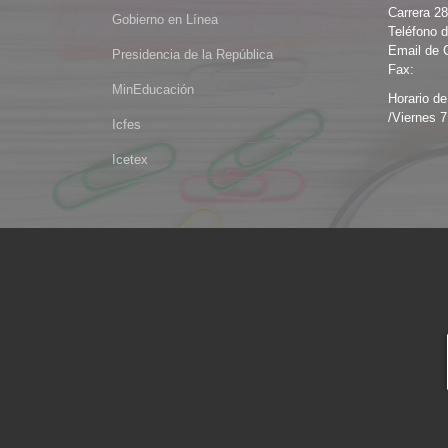
Carrera 2
Gobierno en Línea
Teléfono d
Email de 
Presidencia de la República
Fax:
MinEducación
Horario de
/Viernes 7
Icfes
Icetex