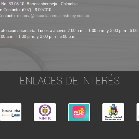
8 No. 53-08 10- Barrancabermeja - Colombia.
e Contacto: (097) - 6 007010
Contacto:
 atención secretaría: Lunes a Jueves 7:00 a.m. - 1:00 p.m. y 3:00 p.m - 6:00
:00 a.m. - 1:00 p.m. y 3:00 p.m - 5:00 p.m
ENLACES DE INTERÉS