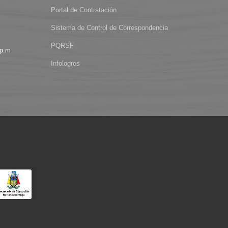
Portal de Contratación
Sistema de Control de Correspondencia
PQRSF
 p.m
Infologros