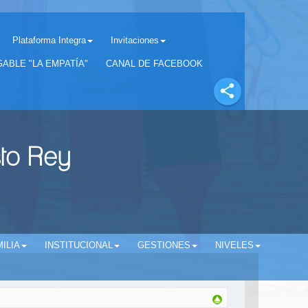
Plataforma Integra
Invitaciones
Separador matricula 2022 para estudiantes antiguos
ABLE "LA EMPATÍA"
CANAL DE FACEBOOK
sto Rey
ILIA
INSTITUCIONAL
GESTIONES
NIVELES