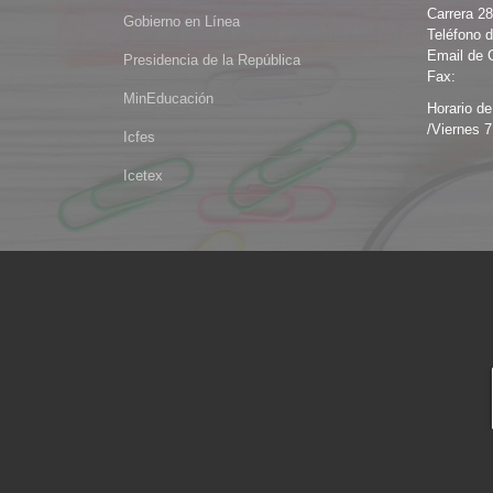
Carrera 2
Gobierno en Línea
Teléfono d
Email de 
Presidencia de la República
Fax:
MinEducación
Horario de
/Viernes 7
Icfes
Icetex