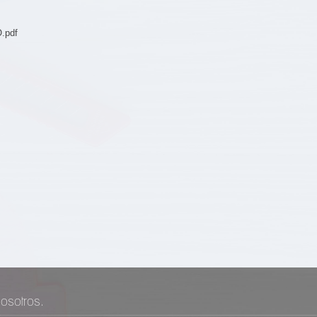
.pdf
osotros.