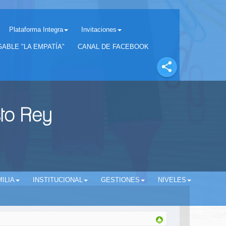
Plataforma Integra
Invitaciones
Separador matricula 2022 para estudiantes antiguos
ABLE "LA EMPATÍA"
CANAL DE FACEBOOK
sto Rey
ILIA
INSTITUCIONAL
GESTIONES
NIVELES