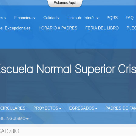
Estamos Aquí
es
Financiera
Calidad
Links de Interés
PQRS
FAQ
os_Excepcionales
HORARIO A PADRES
FERIA DEL LIBRO
PLEG
scuela Normal Superior Cri
CIRCULARES
PROYECTOS
EGRESADOS
PADRES DE FAM
BILINGUISMO
SATORIO