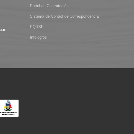
Portal de Contratación
Sistema de Control de Correspondencia
PQRSF
 p.m
Infologros