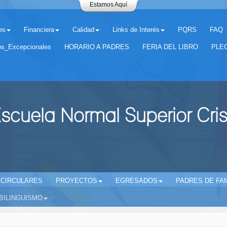
Estamos Aquí
es
Financiera
Calidad
Links de Interés
PQRS
FAQ
os_Excepcionales
HORARIO A PADRES
FERIA DEL LIBRO
PLEG
scuela Normal Superior Cri
CIRCULARES
PROYECTOS
EGRESADOS
PADRES DE FAM
BILINGUISMO