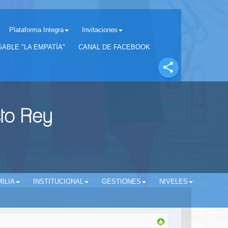
Plataforma Integra
Invitaciones
Separador matricula 2022 para estudiantes antiguos
ABLE "LA EMPATÍA"
CANAL DE FACEBOOK
sto Rey
ILIA
INSTITUCIONAL
GESTIONES
NIVELES