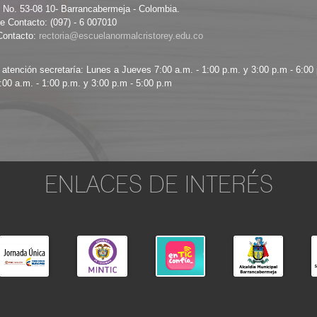
8 No. 53-08 10- Barrancabermeja - Colombia.
e Contacto: (097) - 6 007010
Contacto:
 atención secretaría: Lunes a Jueves 7:00 a.m. - 1:00 p.m. y 3:00 p.m - 6:00
:00 a.m. - 1:00 p.m. y 3:00 p.m - 5:00 p.m
ENLACES DE INTERÉS