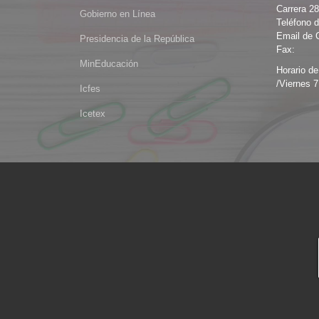
Carrera 2
Gobierno en Línea
Teléfono d
Email de 
Presidencia de la República
Fax:
MinEducación
Horario de
/Viernes 7
Icfes
Icetex