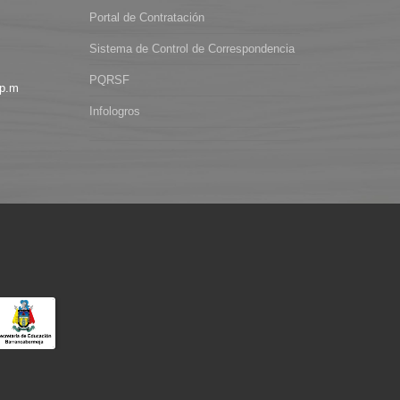
Portal de Contratación
Sistema de Control de Correspondencia
PQRSF
 p.m
Infologros