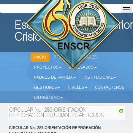
Escuela Normal Superior
Cristo Rey
INICIO
PFC
CIRCULARES
PROYECTOS
EGRESADOS
PADRES DE FAMILIA
INSTITUCIONAL
GESTIONES
NIVELES
CONTÁCTENOS
BILINGUISMO
CIRCULAR No. 289-ORIENTACIÓN
REPROBACIÓN ESTUDIANTES ANTIGUOS
CIRCULAR No. 289-ORIENTACIÓN REPROBACIÓN