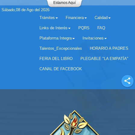
Estamos Aquí
Sábado,08 de Ago del 2026
Trámites
Financiera
Calidad
Links de Interés
PQRS
FAQ
Plataforma Integra
Invitaciones
Separador matricula 2022 para estudiantes antiguos
Talentos_Excepcionales
HORARIO A PADRES
FERIA DEL LIBRO
PLEGABLE "LA EMPATÍA"
CANAL DE FACEBOOK