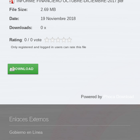
INFORME FINANCIERO OCTUBRE-DICIEMBRE-2017.pdf
File Size:
2.69 MB
Date:
19 Noviembre 2018
Downloads:
0 x
Rating
: 0 / 0 vote
Only registered and logged in users can rate this file
Powered by
Phoca Download
Enlaces Externos
Gobierno en Línea