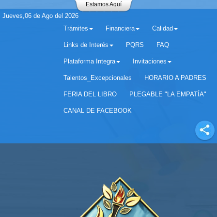
Estamos Aquí
Jueves,06 de Ago del 2026
Trámites
Financiera
Calidad
Links de Interés
PQRS
FAQ
Plataforma Integra
Invitaciones
Separador matricula 2022 para estudiantes antiguos
Talentos_Excepcionales
HORARIO A PADRES
FERIA DEL LIBRO
PLEGABLE "LA EMPATÍA"
CANAL DE FACEBOOK