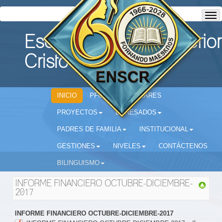
Escuela Normal Superior
Cristo Rey
INICIO
PFC
CIRCULARES
PROYECTOS
EGRESADOS
PADRES DE FAMILIA
INSTITUCIONAL
GESTIONES
NIVELES
CONTÁCTENOS
BILINGUISMO
INFORME FINANCIERO OCTUBRE-DICIEMBRE-
2017
INFORME FINANCIERO OCTUBRE-DICIEMBRE-2017