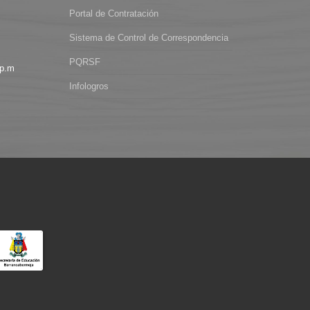
Portal de Contratación
Sistema de Control de Correspondencia
PQRSF
 p.m
Infologros