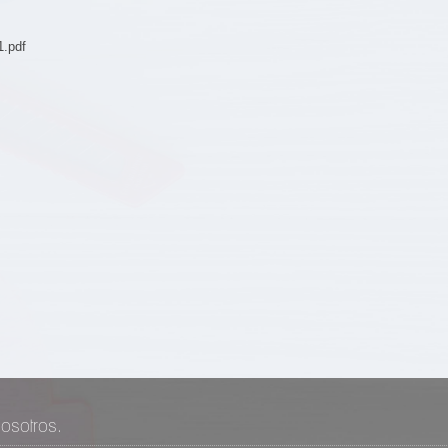
.pdf
osotros.