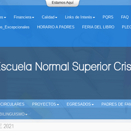
Estamos Aquí
es
Financiera
Calidad
Links de Interés
PQRS
FAQ
os_Excepcionales
HORARIO A PADRES
FERIA DEL LIBRO
PLEG
scuela Normal Superior Cri
CIRCULARES
PROYECTOS
EGRESADOS
PADRES DE FAM
BILINGUISMO
E 2021