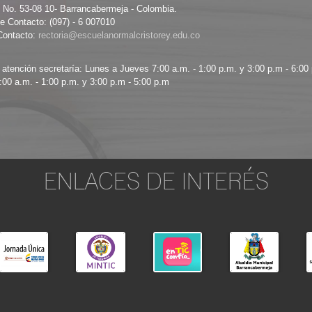
8 No. 53-08 10- Barrancabermeja - Colombia.
e Contacto: (097) - 6 007010
Contacto:
 atención secretaría: Lunes a Jueves 7:00 a.m. - 1:00 p.m. y 3:00 p.m - 6:00
:00 a.m. - 1:00 p.m. y 3:00 p.m - 5:00 p.m
ENLACES DE INTERÉS