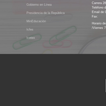
Carrera 2
Gobierno en Línea
Teléfono d
Email de 
Presidencia de la República
Fax:
MinEducación
Horario de
/Viernes 7
Icfes
Icetex