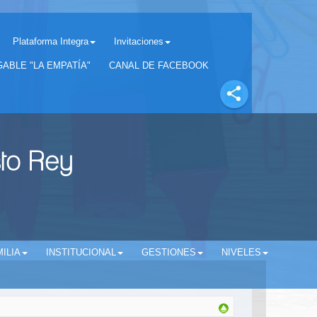
Plataforma Integra
Invitaciones
Separador matricula 2022 para estudiantes antiguos
ABLE "LA EMPATÍA"
CANAL DE FACEBOOK
sto Rey
ILIA
INSTITUCIONAL
GESTIONES
NIVELES