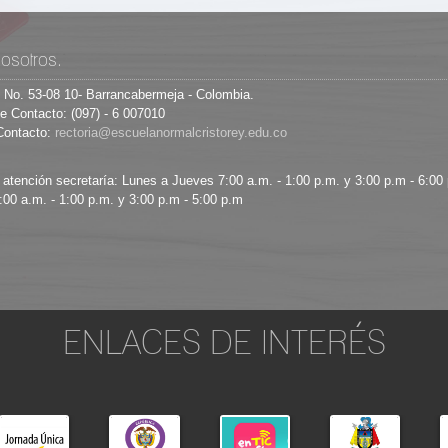
osotros.
8 No. 53-08 10- Barrancabermeja - Colombia.
e Contacto: (097) - 6 007010
Contacto:
 atención secretaría: Lunes a Jueves 7:00 a.m. - 1:00 p.m. y 3:00 p.m - 6:00
:00 a.m. - 1:00 p.m. y 3:00 p.m - 5:00 p.m
ENLACES DE INTERÉS