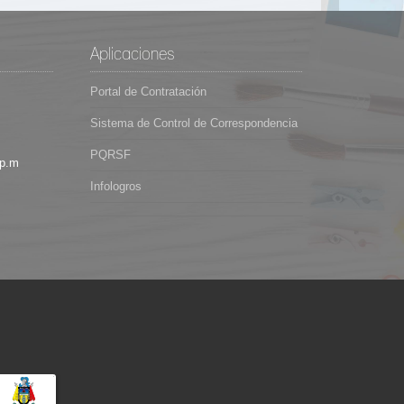
Aplicaciones
Portal de Contratación
Sistema de Control de Correspondencia
PQRSF
 p.m
Infologros