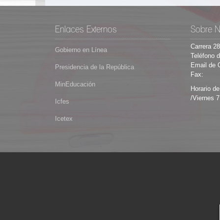
Enlaces Externos
Sobre N
Carrera 2
Gobierno en Línea
Teléfono d
Email de 
Presidencia de la República
Fax:
MinEducación
Horario de
/Viernes 7
Icfes
Icetex