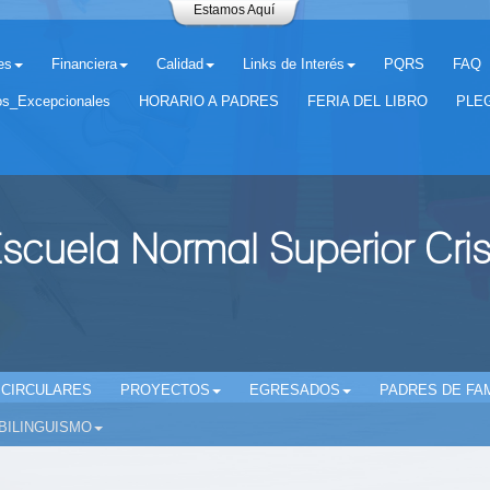
Estamos Aquí
es
Financiera
Calidad
Links de Interés
PQRS
FAQ
os_Excepcionales
HORARIO A PADRES
FERIA DEL LIBRO
PLEG
scuela Normal Superior Cri
CIRCULARES
PROYECTOS
EGRESADOS
PADRES DE FAM
BILINGUISMO