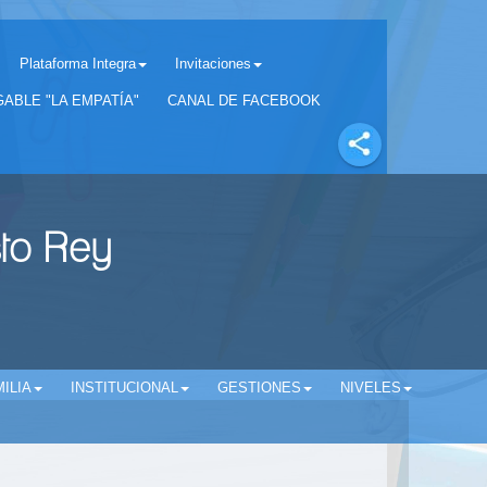
Plataforma Integra
Invitaciones
Separador matricula 2022 para estudiantes antiguos
ABLE "LA EMPATÍA"
CANAL DE FACEBOOK
sto Rey
ILIA
INSTITUCIONAL
GESTIONES
NIVELES