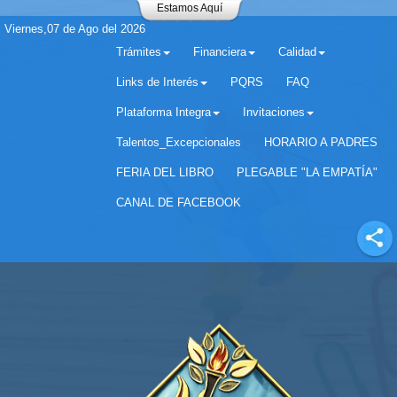
Estamos Aquí
Viernes,07 de Ago del 2026
Trámites
Financiera
Calidad
Links de Interés
PQRS
FAQ
Plataforma Integra
Invitaciones
Separador matricula 2022 para estudiantes antiguos
Talentos_Excepcionales
HORARIO A PADRES
FERIA DEL LIBRO
PLEGABLE "LA EMPATÍA"
CANAL DE FACEBOOK