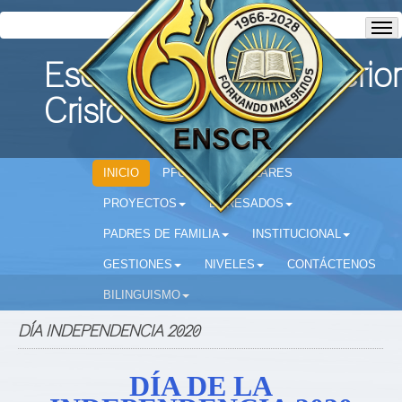
Escuela Normal Superior
Cristo Rey
INICIO
PFC
CIRCULARES
PROYECTOS
EGRESADOS
PADRES DE FAMILIA
INSTITUCIONAL
GESTIONES
NIVELES
CONTÁCTENOS
BILINGUISMO
DÍA INDEPENDENCIA 2020
DÍA DE LA